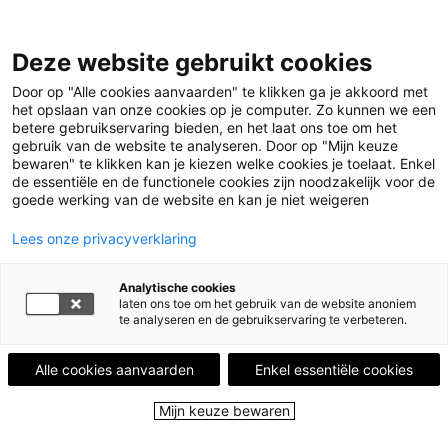
Deze website gebruikt cookies
Door op "Alle cookies aanvaarden" te klikken ga je akkoord met
Menu
het opslaan van onze cookies op je computer. Zo kunnen we een
betere gebruikservaring bieden, en het laat ons toe om het
gebruik van de website te analyseren. Door op "Mijn keuze
Home
Leestips
Namelijk, de liefde
Illustratie © Gerda Dendooven
bewaren" te klikken kan je kiezen welke cookies je toelaat. Enkel
de essentiële en de functionele cookies zijn noodzakelijk voor de
LEESTIP VAN
ESTHER DE REYS
goede werking van de website en kan je niet weigeren
"Ik raad jullie allemaal aan te lezen. En veel ook. Je
Lees onze privacyverklaring
verstand is geen kooi. Het is een tuin. En het vergt
onderhoud.
Analytische cookies
laten ons toe om het gebruik van de website anoniem
Namelijk, de liefde
te analyseren en de gebruikservaring te verbeteren.
7 juni 2025 - 352 keer bekeken
Alle cookies aanvaarden
Enkel essentiële cookies
Een vrouw is ondood en verliest haar arm. Dat is
Mijn keuze bewaren
vermoedelijk een van de meest bizarre openingen