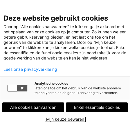
Leestips
Deze website gebruikt cookies
Events
In de kijker
Door op "Alle cookies aanvaarden" te klikken ga je akkoord met
Leesstad
het opslaan van onze cookies op je computer. Zo kunnen we een
Leesplekken
betere gebruikservaring bieden, en het laat ons toe om het
Over ons
gebruik van de website te analyseren. Door op "Mijn keuze
bewaren" te klikken kan je kiezen welke cookies je toelaat. Enkel
de essentiële en de functionele cookies zijn noodzakelijk voor de
Menu
goede werking van de website en kan je niet weigeren
Menu sluiten
Lees onze privacyverklaring
Leestips
Events
Analytische cookies
In de kijker
laten ons toe om het gebruik van de website anoniem
Leesstad
te analyseren en de gebruikservaring te verbeteren.
Leesplekken
Over ons
Alle cookies aanvaarden
Enkel essentiële cookies
Close
Mijn keuze bewaren
Home
Leestips
Het achtste leven - Nino Haratischwili
Illustratie © Gerda Dendooven