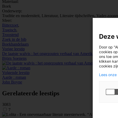
Materiaal:
Boek
Onderwerp:
Traditie en moderniteit, Literatuur, Literaire tijdschriften, Vader-zoon
Sfeer:
Bitterzoet
,
Tragisch
,
Troostend
Deze 
Zoek in de bib
Boekhandelaars
Door op "A
Vorige leestip
cookies op
De laatste walvis : het ongezouten verhaal van Amerika
ons toe om
Björn Soenens
klikken kan
cookies zi
Volgende leestip
Lees onze 
Aarde : roman
John Boyne
Gerelateerde leestips
3083
7