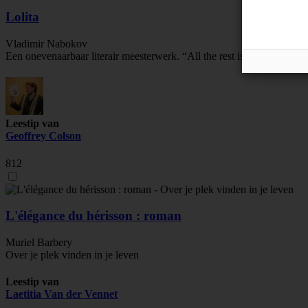
Lolita
Vladimir Nabokov
Een onevenaarbaar literair meesterwerk. “All the rest is rust and stardu
Leestip van
Geoffrey Colson
812
L'élégance du hérisson : roman
Muriel Barbery
Over je plek vinden in je leven
Leestip van
Laetitia Van der Vennet