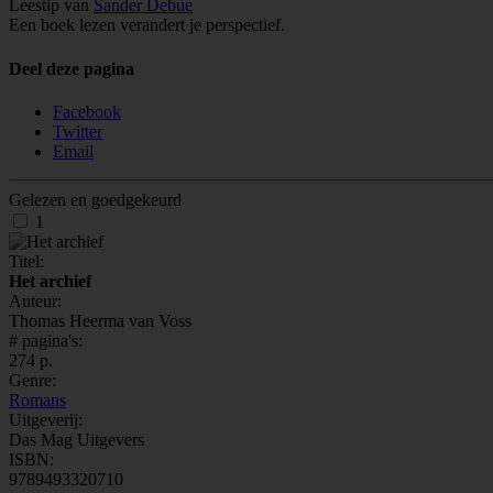
Leestip van
Sander Debue
Een boek lezen verandert je perspectief.
Deel deze pagina
Facebook
Twitter
Email
Gelezen en goedgekeurd
1
Titel:
Het archief
Auteur:
Thomas Heerma van Voss
# pagina's:
274 p.
Genre:
Romans
Uitgeverij:
Das Mag Uitgevers
ISBN:
9789493320710