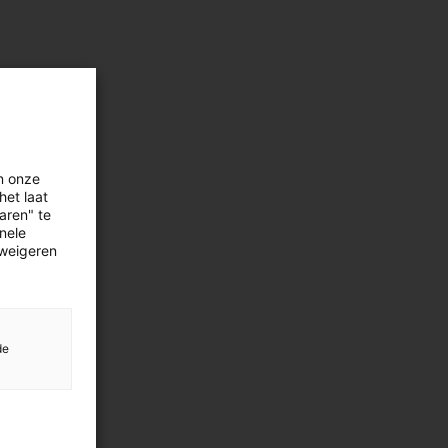
n onze
het laat
aren" te
onele
 weigeren
de