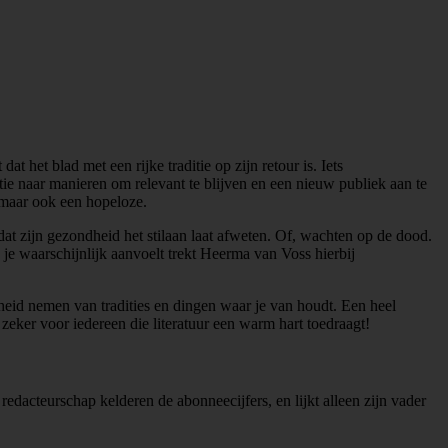
at het blad met een rijke traditie op zijn retour is. Iets
tie naar manieren om relevant te blijven en een nieuw publiek aan te
s maar ook een hopeloze.
 dat zijn gezondheid het stilaan laat afweten. Of, wachten op de dood.
je waarschijnlijk aanvoelt trekt Heerma van Voss hierbij
heid nemen van tradities en dingen waar je van houdt. Een heel
zeker voor iedereen die literatuur een warm hart toedraagt!
 redacteurschap kelderen de abonneecijfers, en lijkt alleen zijn vader