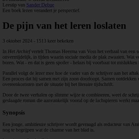
Leestip van
Sander Debue
Een boek lezen verandert je perspectief.
De pijn van het leren loslaten
3 oktober 2024 - 1513 keer bekeken
In
Het Archief
vertelt Thomas Heerma van Voss het verhaal van een schrijv
onvermijdelijk, in tijden waarin sociale media de plak zwaaien. Wat v
boren. Wat - en dat is geen spoiler - helaas bij voorbaat tot mislukke
Parallel volgt de lezer mee hoe de vader van de schrijver aan het afta
Een proces dat hij samen met zijn zoon doorloopt. Samen ontdekken we
overeenkomsten met de situatie bij het literaire tijdschrift.
Door de twee verhalen op slimme wijze te combineren, weet de schrijv
geslaagde roman die aanvankelijk vooral op de lachspieren werkt maar 
Synopsis
Een jonge, ambitieuze schrijver wordt gevraagd als redacteur van Arabes
nog te begrijpen wat de charme van het blad is.