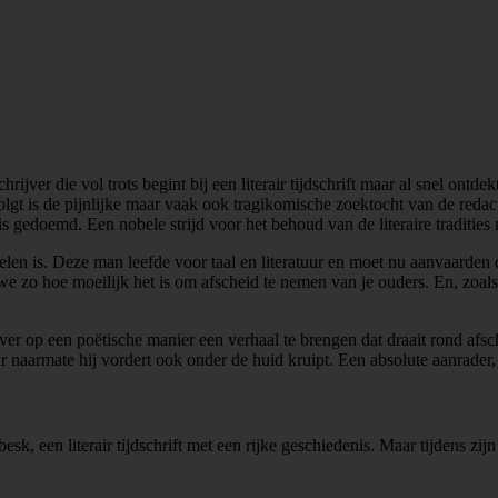
er die vol trots begint bij een literair tijdschrift maar al snel ontdekt d
olgt is de pijnlijke maar vaak ook tragikomische zoektocht van de redac
n is gedoemd. Een nobele strijd voor het behoud van de literaire traditie
kelen is. Deze man leefde voor taal en literatuur en moet nu aanvaarden
 zo hoe moeilijk het is om afscheid te nemen van je ouders. En, zoals 
er op een poëtische manier een verhaal te brengen dat draait rond afsc
naarmate hij vordert ook onder de huid kruipt. Een absolute aanrader, 
k, een literair tijdschrift met een rijke geschiedenis. Maar tijdens zijn