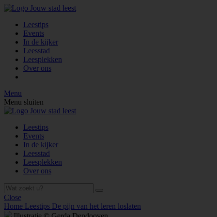
Leestips
Events
In de kijker
Leesstad
Leesplekken
Over ons
Menu
Menu sluiten
Leestips
Events
In de kijker
Leesstad
Leesplekken
Over ons
Close
Home
Leestips
De pijn van het leren loslaten
Illustratie © Gerda Dendooven