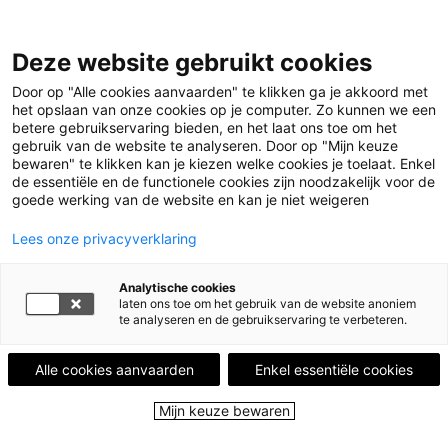
Leestips
Deze website gebruikt cookies
Events
In de kijker
Door op "Alle cookies aanvaarden" te klikken ga je akkoord met
Leesstad
het opslaan van onze cookies op je computer. Zo kunnen we een
Leesplekken
betere gebruikservaring bieden, en het laat ons toe om het
Over ons
gebruik van de website te analyseren. Door op "Mijn keuze
bewaren" te klikken kan je kiezen welke cookies je toelaat. Enkel
de essentiële en de functionele cookies zijn noodzakelijk voor de
Menu
goede werking van de website en kan je niet weigeren
Menu sluiten
Lees onze privacyverklaring
Leestips
Events
Analytische cookies
In de kijker
laten ons toe om het gebruik van de website anoniem
Leesstad
te analyseren en de gebruikservaring te verbeteren.
Leesplekken
Over ons
Alle cookies aanvaarden
Enkel essentiële cookies
Close
Mijn keuze bewaren
Home
Leestips
Het moois dat we best zouden delen
Illustratie © Gerda Dendooven