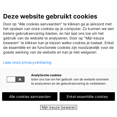
Deze website gebruikt cookies
Door op "Alle cookies aanvaarden" te klikken ga je akkoord met
Menu
het opslaan van onze cookies op je computer. Zo kunnen we een
betere gebruikservaring bieden, en het laat ons toe om het
gebruik van de website te analyseren. Door op "Mijn keuze
Home
Leestips
Wanneer ideologie zegeviert over de
bewaren" te klikken kan je kiezen welke cookies je toelaat. Enkel
wetenschap…
Illustratie © Gerda Dendooven
de essentiële en de functionele cookies zijn noodzakelijk voor de
goede werking van de website en kan je niet weigeren
LEESTIP VAN
KAAT VAN DER HAEGEN
Lees onze privacyverklaring
Verhalen zijn vensters op de wereld maar
tevens spiegels op jezelf.
Analytische cookies
laten ons toe om het gebruik van de website anoniem
Wanneer ideologie
te analyseren en de gebruikservaring te verbeteren.
zegeviert over de
Alle cookies aanvaarden
Enkel essentiële cookies
wetenschap…
Mijn keuze bewaren
30 juni 2024 - 1143 keer bekeken